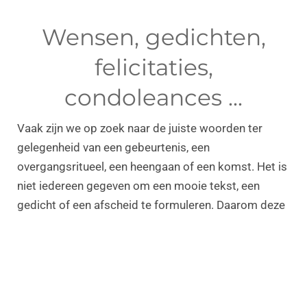
Wensen, gedichten,
felicitaties,
condoleances ...
Vaak zijn we op zoek naar de juiste woorden ter
gelegenheid van een gebeurtenis, een
overgangsritueel, een heengaan of een komst. Het is
niet iedereen gegeven om een mooie tekst, een
gedicht of een afscheid te formuleren. Daarom deze
bonte verzameling wensen en betuigingen ter
inspiratie.
Van waar komen ze? Ik weet het niet. Kaartjes,
internet, sms'jes ... Vele heb ik herschreven, andere